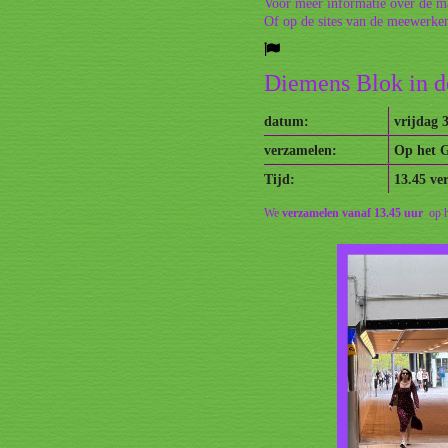
Voor meer informatie over de ma
Of op de sites van de meewerken
Diemens Blok in d
datum:
vrijdag 
verzamelen:
Op het G
Tijd:
13.45 ve
We
verzamelen vanaf 13.45 uur
op h