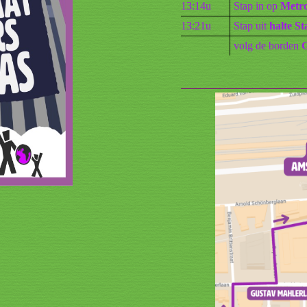
13:14u
Stap in op
Metro
13:21u
Stap uit
halte S
volg de borden
G