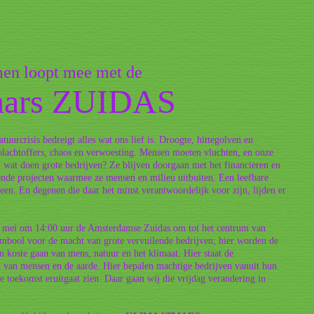
en loopt mee met de
mars ZUIDAS
atuurcrisis bedreigt alles wat ons lief is. Droogte, hittegolven en
lachtoffers, chaos en verwoesting. Mensen moeten vluchten, en onze
, wat doen grote bedrijven? Ze blijven doorgaan met het financieren en
ende projecten waarmee ze mensen en milieu uitbuiten. Een leefbare
een. En degenen die daar het minst verantwoordelijk voor zijn, lijden er
 mei om 14:00 uur de Amsterdamse Zuidas om tot het centrum van
ymbool voor de macht van grote vervuilende bedrijven; hier worden de
 koste gaan van mens, natuur en het klimaat. Hier staat de
 van mensen en de aarde. Hier bepalen machtige bedrijven vanuit hun
 toekomst eruitgaat zien. Daar gaan wij die vrijdag verandering in