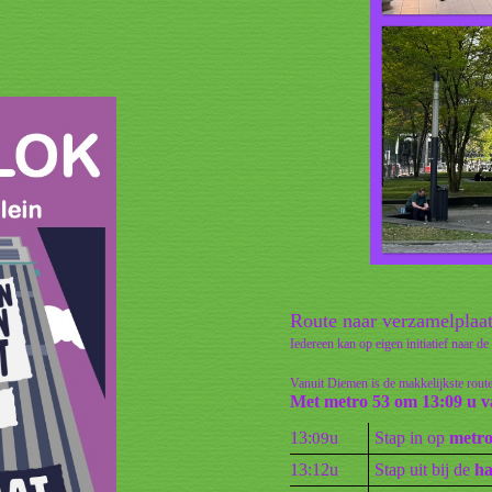
Route naar verzamelplaa
Iedereen kan op eigen initiatief naar d
Vanuit Diemen is de makkelijkste route
Met metro 53 om 13:09 u v
13:
u
Stap in op
metro
09
13:12u
Stap uit bij de
ha