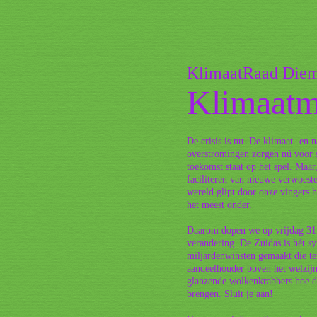
KlimaatRaad Diem
Klimaat
De crisis is nu. De klimaat- en n
overstromingen zorgen nú voor s
toekomst staat op het spel. Maar
faciliteren van nieuwe verwoest
wereld glipt door onze vingers h
het meest onder.
Daarom dopen we op vrijdag 31
verandering. De Zuidas is hét s
miljardenwinsten gemaakt die ten
aandeelhouder boven het welzijn
glanzende wolkenkrabbers hoe de
brengen. Sluit je aan!