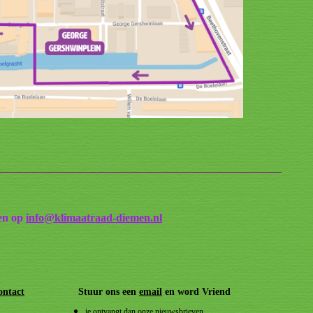
len op
info@klimaatraad-diemen.nl
ontact
Stuur ons een
email
en word Vriend
je ontvangt dan onze nieuwsbrieven